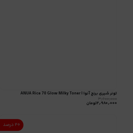
تونر شیری برنج آنوا | ANUA Rice 70 Glow Milky Toner
۳٫۶۰۰٫۰۰۰
۲٫۹۸۰٫۰۰۰
تومان
۲۰
درصد