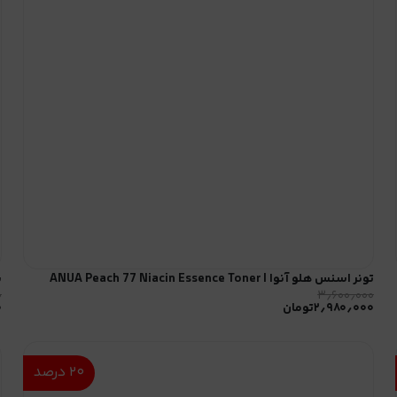
تونر اسنس هلو آنوا | ANUA Peach 77 Niacin Essence Toner
پ
۰
۳٫۶۰۰٫۰۰۰
۲٫۹۸۰٫۰۰۰
تومان
۰
۲۰
درصد