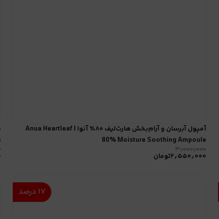
آمپول آبرسان و آرام‌بخش هارت‌لیف ۸۰٪ آنوا | Anua Heartleaf
m
80% Moisture Soothing Ampoule
۰
۳٫۰۰۰٫۰۰۰
۲٫۵۵۰٫۰۰۰
تومان
۰
۱۷
درصد