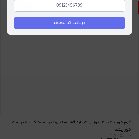
۱۰
درصد
دریافت کد تخفیف
کرم دور چشم نامبوزین شماره 9+ | ضدچروک و سفت‌کننده پوست
ت
دور چشم
۰
۳٫۶۴۵٫۰۰۰