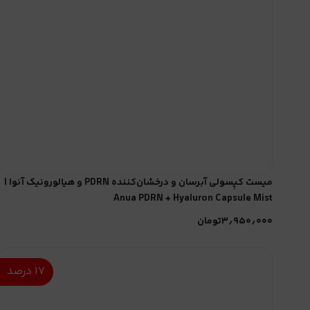
میست کپسولی آبرسان و درخشان‌کننده PDRN و هیالورونیک آنوا |
Anua PDRN + Hyaluron Capsule Mist
۳٫۹۵۰٫۰۰۰
تومان
۱۷
درصد