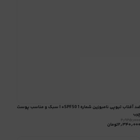
ضد آفتاب تیوپی نامبوزین شماره 1 SPF50+ | سبک و مناسب پوست
رب
۲٫۹۲۵٫۰۰
۲٫۳۴۰٫۰۰
تومان