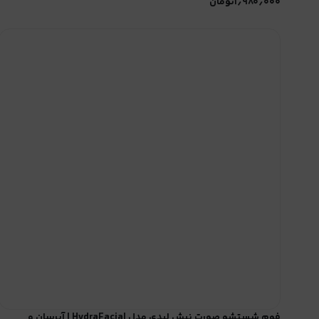
۱٫۹۸۰٫۰۰۰
تومان
فوم شستشو صورت نیش لیدی مدل HydraFacial | آبرسان و