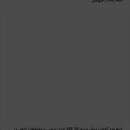
۳٫۲۸۰٫۰۰۰
تومان
۰
کرم ضد آفتاب نیش لیدی SPF 50 مدل تیوپی | محافظت کامل در
م