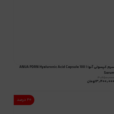
سرم کپسولی آنوا | ANUA PDRN Hyaluronic Acid Capsule 100
Seru
۴٫۲۵۰٫۰۰
۳٫۴۰۰٫۰۰
تومان
۲۰
درصد