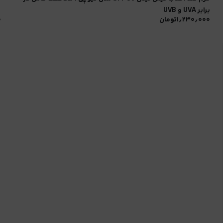
برابر UVA و UVB
۱٫۲۳۰٫۰۰۰
تومان
۰