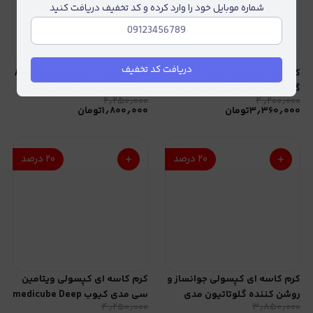
شماره موبایل خود را وارد کرده و کد تخفیف دریافت کنید
دریافت کد تخفیف
کرم ضد لک لیزری حاوی
سرم ضد لک اکسیس وای AXIS-
گلوتاتیون نامبوزین numbuzin
Y Dark Spot Correcting Glow
۲٫۲۵۰٫۰۰۰
۴٫۲۰۰٫۰۰۰
Serum
No. 5 Vitamin Glutathione
۳٫۳۶۰٫۰۰۰
تومان
۱٫۸۰۰٫۰۰۰
تومان
Dark Spot Laser Cream
۲۰
درصد
۲۰
درصد
کرم کاسه ای کپسولی جوانساز و
کرم کاسه ای کپسولی ویتامین
روشن کننده گلوتاتیون مدی
سی مدی کیوب medicube Deep
۴٫۲۵۰٫۰۰۰
۳٫۸۵۰٫۰۰۰
کیوب Medicube AGE-R
Vita C Capsule Cream