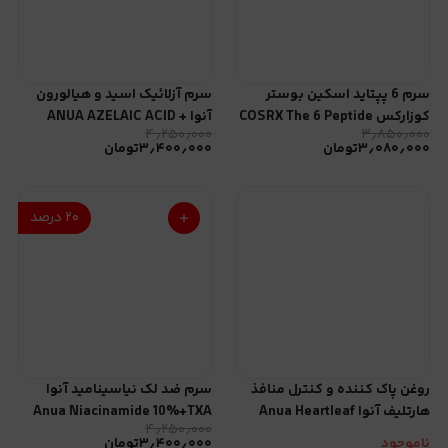
سرم 6 پپتاید اسکین بوستر
سرم آزلائیک اسید و هیالورون
کوزارکس COSRX The 6 Peptide
آنوا ANUA AZELAIC ACID +
۴٫۲۵۰٫۰۰۰
۳٫۸۵۰٫۰۰۰
HYALURON
Skin Booster serum
۳٫۰۸۰٫۰۰۰
تومان
۳٫۴۰۰٫۰۰۰
تومان
۲۰
درصد
روغن پاک کننده و کنترل منافذ
سرم ضد لک نیاسینامید آنوا
هارتلیف آنوا Anua Heartleaf
Anua Niacinamide 10%+TXA
۴٫۲۵۰٫۰۰۰
4% Serum
Pore Control Cleansing Oil
ناموجود
۳٫۴۰۰٫۰۰۰
تومان