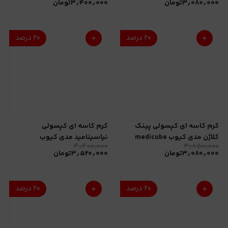
۳٫۰۸۰٫۰۰۰
تومان
۳٫۴۰۰٫۰۰۰
تومان
Glutathione Glow Capsule
Cream
۲۰
درصد
۲۰
درصد
کرم کاسه ای کپسولی پینک
کرم کاسه ای کپسولی
کلاژن مدی کیوب medicube
نیاسینامید مدی کیوب
۴٫۴۰۰٫۰۰۰
۳٫۸۵۰٫۰۰۰
medicube TXA Niacinamide
PDRN Pink Collagen Capsule
۳٫۰۸۰٫۰۰۰
تومان
۳٫۵۲۰٫۰۰۰
تومان
Capsule Cream
Cream
۲۰
درصد
۲۰
درصد