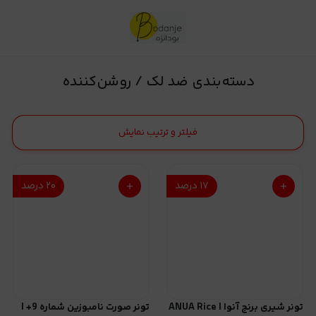
ضد لک / روشن‌کننده
دسته‌بندی ضد لک / روشن‌کننده
فیلتر و ترتیب نمایش
۱۷
درصد
۲۰
درصد
تونر شیری برنج آنوا | ANUA Rice
تونر صورت نامبوزین شماره 9+ |