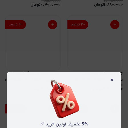
۲٫۵۵۰٫۰۰۰
۲٫۳۵۰٫۰۰۰
Centella Tone Brightening
Brightening Cleansing Gel
۱٫۸۸۰٫۰۰۰
تومان
۲٫۴۰۰٫۰۰۰
تومان
Foam | پاک‌کننده ملایم و آبرسان
Capsule Ampoule –
شفاف‌کننده و ضدلک
۲۰
درصد
۲۰
درصد
کرم دور چشم حجم‌دهنده
اسنس بایو لیفتینگ شماره 9
×
نامبوزین No.9 | No.9 NAD+
نامبوزین numbuzin No.9 NAD +
۳٫۹۸۰٫۰۰۰
۳٫۰۰۰٫۰۰۰
BIO Lifting-sil Essence
Retinol Volumetox Eye Cream
۲٫۴۰۰٫۰۰۰
تومان
۳٫۱۸۵٫۰۰۰
تومان
– ضدچروک و روشن‌کننده
۲۰
درصد
۲۰
درصد
5% تخفیف اولین خرید 🎉