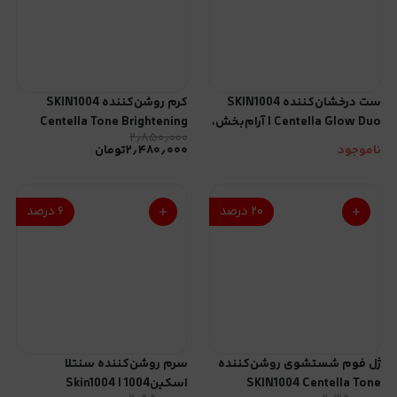
ست درخشان‌کننده SKIN1004
کرم روشن‌کننده SKIN1004
Centella Glow Duo | آرام‌بخش،
Centella Tone Brightening
۲٫۸۵۰٫۰۰۰
آبرسان و یکدست‌کننده پوست
Capsule Cream | آبرسان
ناموجود
۲٫۴۸۰٫۰۰۰
تومان
یکنواخت‌کننده رنگ پوست
۲۰
درصد
۶
درصد
ژل فوم شستشوی روشن‌کننده
سرم روشن‌کننده سنتلا
SKIN1004 Centella Tone
اسکین1004 | Skin1004